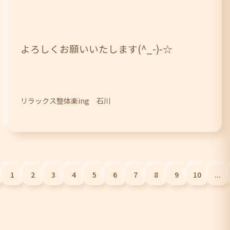
よろしくお願いいたします(^_-)-☆
リラックス整体楽ing 石川
1
2
3
4
5
6
7
8
9
10
...