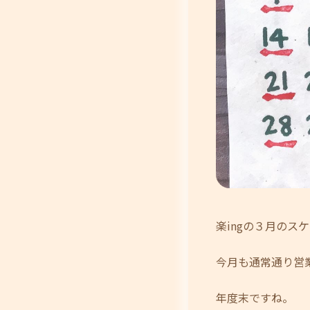
楽ingの３月のス
今月も通常通り営
年度末ですね。